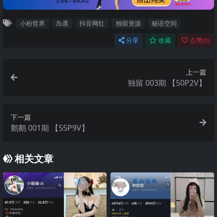
小粉世界
岛遇
抖音网红
独留资源
秘语空间
分享
收藏
点赞(
0
)
上一篇
独留 003期 【50P2V】
下一篇
鹅鹅 001期 【55P9V】
相关文章