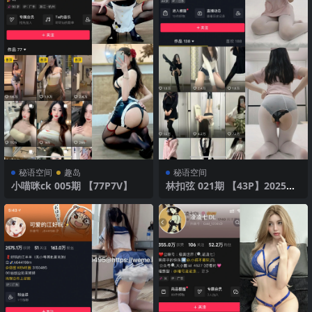
秘语空间
趣岛
秘语空间
小喵咪ck 005期 【77P7V】
林扣弦 021期 【43P】2025年
最新版