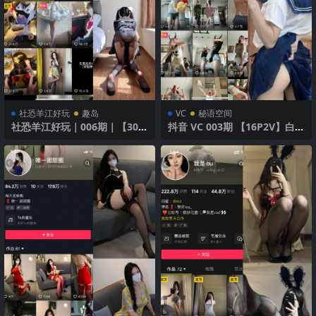
社恐羊江好玩
趣岛
VC
秘语空间
社恐羊江好玩｜006期｜【30
抖音 VC 003期 【16P2V】白色
P】
紧身衣诱惑