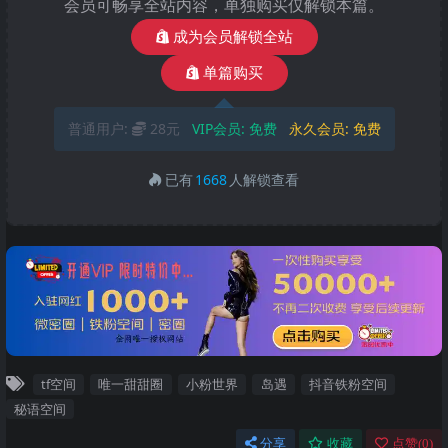
会员可畅享全站内容，单独购买仅解锁本篇。
成为会员解锁全站
单篇购买
普通用户:
28元
VIP会员:
免费
永久会员:
免费
已有
1668
人解锁查看
tf空间
唯一甜甜圈
小粉世界
岛遇
抖音铁粉空间
秘语空间
分享
收藏
点赞(
0
)