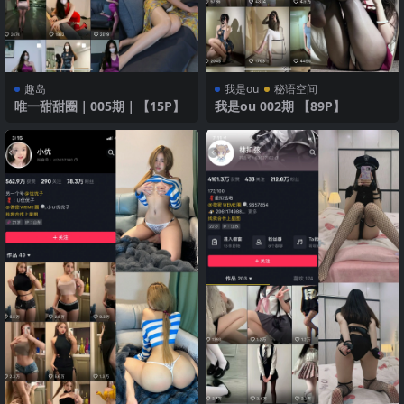
趣岛
我是ou
秘语空间
唯一甜甜圈｜005期｜【15P】
我是ou 002期 【89P】