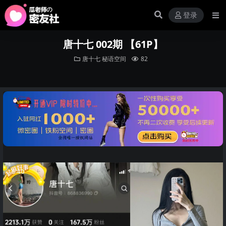
登录
唐十七 002期 【61P】
唐十七
秘语空间
82