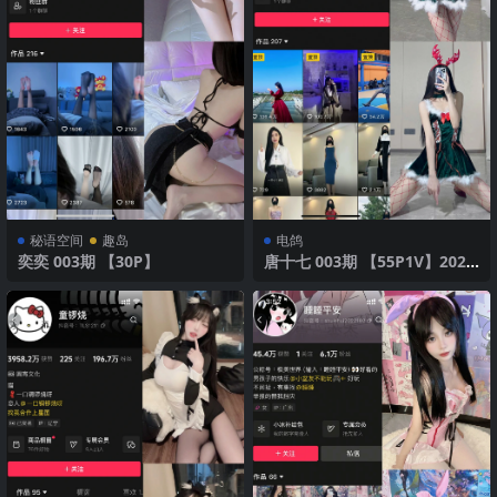
秘语空间
趣岛
电鸽
奕奕 003期 【30P】
唐十七 003期 【55P1V】2025
年最新版