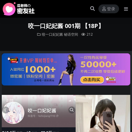
登录
咬一口妃妃酱 001期 【18P】
咬一口妃妃酱
秘语空间
212