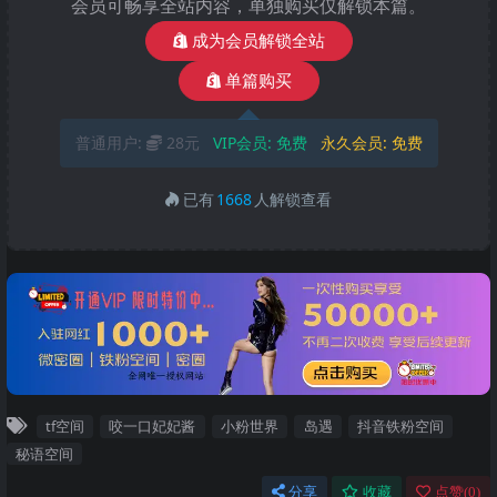
会员可畅享全站内容，单独购买仅解锁本篇。
成为会员解锁全站
单篇购买
普通用户:
28元
VIP会员:
免费
永久会员:
免费
已有
1668
人解锁查看
tf空间
咬一口妃妃酱
小粉世界
岛遇
抖音铁粉空间
秘语空间
分享
收藏
点赞(
0
)