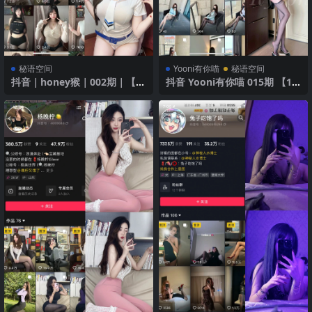
秘语空间
Yooni有你喵
秘语空间
抖音｜honey猴｜002期｜【6
抖音 Yooni有你喵 015期 【15
7P13V】｜海军制服的迷人魅
P】 性感透视装
力