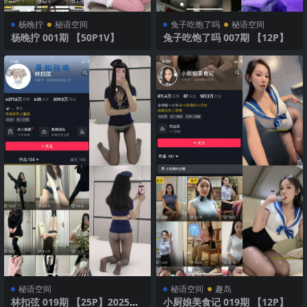
杨晚拧
秘语空间
兔子吃饱了吗
秘语空间
杨晚拧 001期 【50P1V】
兔子吃饱了吗 007期 【12P】
秘语空间
秘语空间
趣岛
林扣弦 019期 【25P】2025年
小厨娘美食记 019期 【12P】