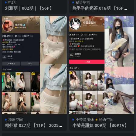
电鸽
秘语空间
刘雅萌｜002期｜【56P】
热乎乎的奶茶 016期 【16P】2
025年最新版
秘语空间
小莹是甜妹
秘语空间
相扑猫 027期 【11P】 2025年
小莹是甜妹 009期 【36P1V】
最新版