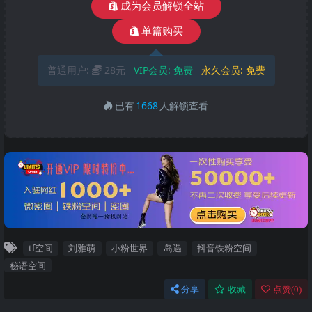
成为会员解锁全站
单篇购买
普通用户:
28元
VIP会员:
免费
永久会员:
免费
已有
1668
人解锁查看
tf空间
刘雅萌
小粉世界
岛遇
抖音铁粉空间
秘语空间
分享
收藏
点赞(
0
)