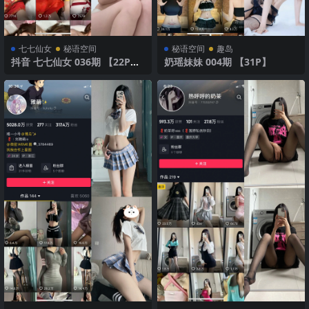
七七仙女
秘语空间
秘语空间
趣岛
抖音 七七仙女 036期 【22P】
奶瑶妹妹 004期 【31P】
简约白内衣