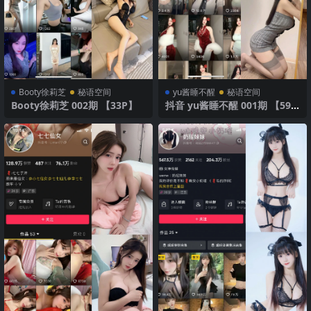
Booty徐莉芝
秘语空间
yu酱睡不醒
秘语空间
Booty徐莉芝 002期 【33P】
抖音 yu酱睡不醒 001期 【59
P】 灰色诱惑与性感曲线