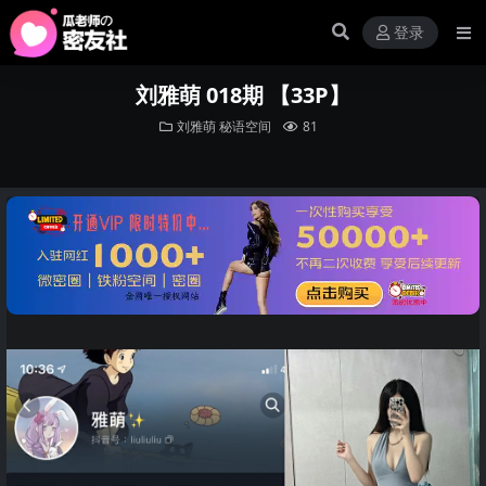
登录
刘雅萌 018期 【33P】
刘雅萌
秘语空间
81