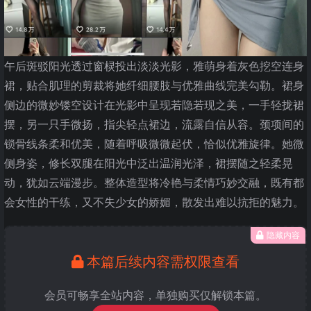
午后斑驳阳光透过窗棂投出淡淡光影，雅萌身着灰色挖空连身
裙，贴合肌理的剪裁将她纤细腰肢与优雅曲线完美勾勒。裙身
侧边的微妙镂空设计在光影中呈现若隐若现之美，一手轻拢裙
摆，另一只手微扬，指尖轻点裙边，流露自信从容。颈项间的
锁骨线条柔和优美，随着呼吸微微起伏，恰似优雅旋律。她微
侧身姿，修长双腿在阳光中泛出温润光泽，裙摆随之轻柔晃
动，犹如云端漫步。整体造型将冷艳与柔情巧妙交融，既有都
会女性的干练，又不失少女的娇媚，散发出难以抗拒的魅力。
隐藏内容
本篇后续内容需权限查看
会员可畅享全站内容，单独购买仅解锁本篇。