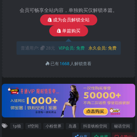
会员可畅享全站内容，单独购买仅解锁本篇。
成为会员解锁全站
单篇购买
普通用户:
28元
VIP会员:
免费
永久会员:
免费
已有
1668
人解锁查看
1p狼
tf空间
小粉世界
岛遇
抖音铁粉空间
秘语空间
分享
收藏
点赞(
0
)