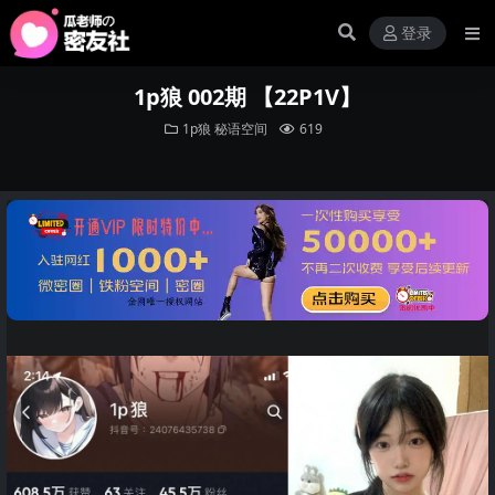
登录
1p狼 002期 【22P1V】
1p狼
秘语空间
619