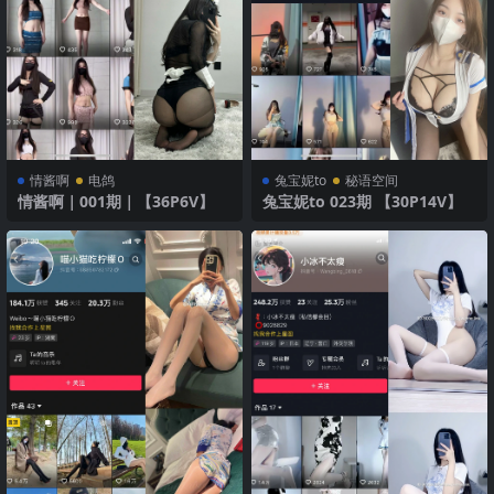
情酱啊
电鸽
兔宝妮to
秘语空间
情酱啊｜001期｜【36P6V】
兔宝妮to 023期 【30P14V】