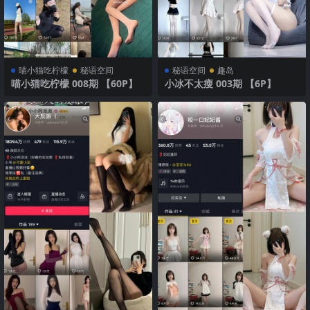
喵小猫吃柠檬
秘语空间
秘语空间
趣岛
喵小猫吃柠檬 008期 【60P】
小冰不太瘦 003期 【6P】