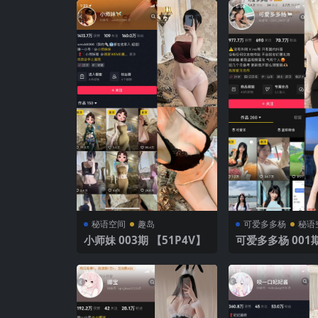
秘语空间
趣岛
可爱多多杨
秘语
小师妹 003期 【51P4V】
可爱多多杨 001期 【61P5
V】