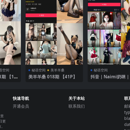
语空间
秘语空间
美羊羊桑
秘语空间
期 【18
美羊羊桑 018期 【41P】
抖音｜Naimi奶咪｜
｜【42P】｜花朵连
快速导航
关于本站
联
开通会员
联系我们
邮
ty
这里
bl
日更
da
有。