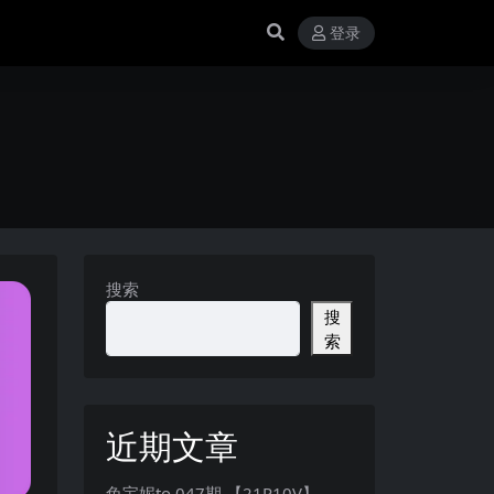
登录
搜索
搜
索
近期文章
兔宝妮to 047期 【21P10V】