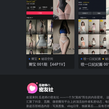
卿宝
秘语空间
咬一口妃妃酱
秘
卿宝 001期 【44P1V】
咬一口妃妃酱 001
P】
欢迎来到 瓜老师の密友社 ——一个为“真粉”而生的内容星球。 
汇聚了抖音、觅圈、微密圈等平台上的顶流创作者私密动态，每
新超百部精选内容：写真图集、vlog日常、独家幕后……应有尽