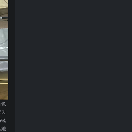
白色
花边
与镜
出她