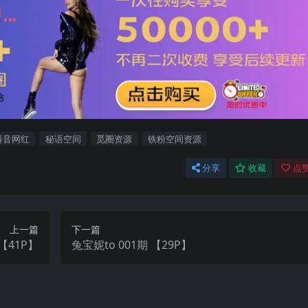
抖音网红
秘语空间
觅圈资源
铁粉空间资源
分享
收藏
点赞
上一篇
下一篇
004期 【41P】
兔宝妮to 001期 【29P】