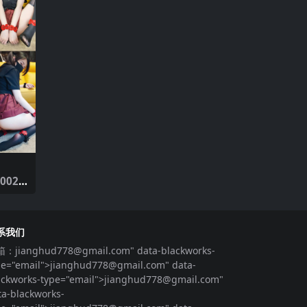
002期
衣裙
系我们
箱：
jianghud778@gmail.com
" data-blackworks-
pe="email">
jianghud778@gmail.com
" data-
ackworks-type="email">
jianghud778@gmail.com
"
ta-blackworks-