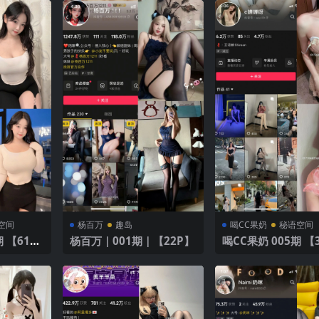
空间
杨百万
趣岛
喝CC果奶
秘语空间
杨百万｜001期｜【22P】
喝CC果奶 005期 【3
V】