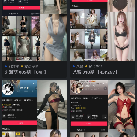
刘雅萌
秘语空间
八酱
秘语空间
刘雅萌 005期 【84P】
八酱 018期 【43P26V】