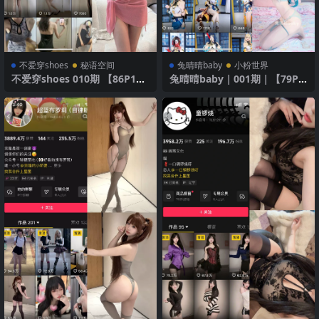
不爱穿shoes
秘语空间
兔晴晴baby
小粉世界
不爱穿shoes 010期 【86P1
兔晴晴baby｜001期｜【79P1
V】
1V】