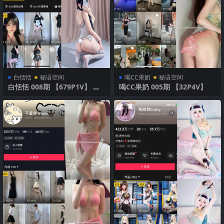
白恬恬
秘语空间
喝CC果奶
秘语空间
白恬恬 008期 【679P1V】 灰
喝CC果奶 005期 【32P4V】
色诱惑