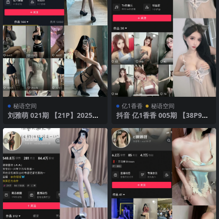
秘语空间
亿1香香
秘语空间
刘雅萌 021期 【21P】2025年
抖音 亿1香香 005期 【38P9
最新版
V】 魅惑无尽