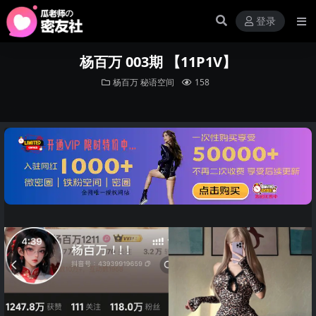
登录
杨百万 003期 【11P1V】
杨百万
秘语空间
158