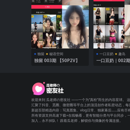
独留
秘语空间
一口豆奶
趣岛
独留 003期 【50P2V】
一口豆奶｜002期
P】
欢迎来到 瓜老师の密友社 ——一个为“真粉”而生的内容星球。 
汇聚了抖音、觅圈、微密圈等平台上的顶流创作者私密动态，每
新超百部精选内容：写真图集、vlog日常、独家幕后……应有尽
所有资源支持高速下载+在线畅看，更有智能分类与平台同步，
加入，永不掉队！ 跟着瓜老师，解锁你与偶像的专属连接。