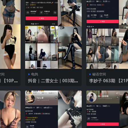
空间
电鸽
秘语空间
 【10P4
抖音｜二雪女士｜003期｜
李妙子 063期 【21P】20
【89P】｜鎏金秋日私藏
25年最新版