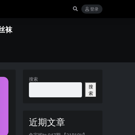
登录
感丝袜
搜索
搜
索
近期文章
兔宝妮to 047期 【21P10V】