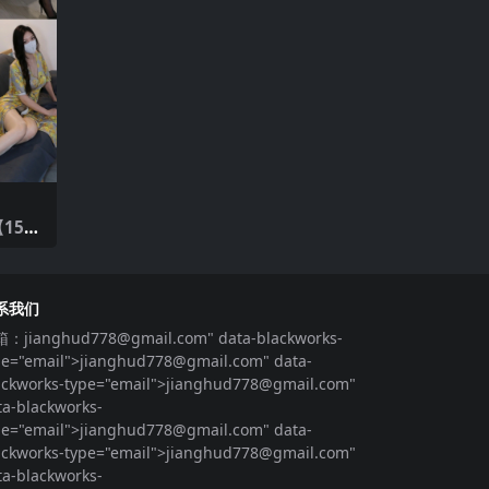
间
15
系我们
箱：
jianghud778@gmail.com
" data-blackworks-
pe="email">
jianghud778@gmail.com
" data-
ackworks-type="email">
jianghud778@gmail.com
"
ta-blackworks-
pe="email">
jianghud778@gmail.com
" data-
ackworks-type="email">
jianghud778@gmail.com
"
ta-blackworks-