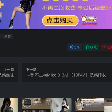
抖音
分享
收藏
点赞
上一篇
下一篇
 诱惑丝袜
抖音 不二梅Miko 013期 【10P4V】 诱惑睡衣