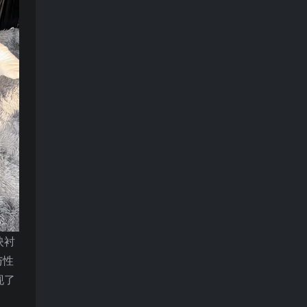
映衬
与性
现了