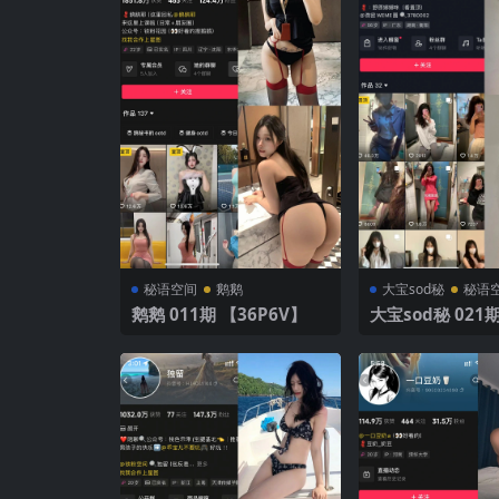
秘语空间
鹅鹅
大宝sod秘
秘语
鹅鹅 011期 【36P6V】
大宝sod秘 021期
V】