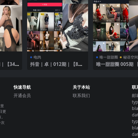
电鸽
唯一甜甜圈
秘语空
｜【34
抖音｜卓｜012期｜【8P3
唯一甜甜圈 005期 【
V】｜黑色吊带裙
P】
快速导航
关于本站
联
开通会员
联系我们
邮
ty
这里
bl
日更
da
有。
ty
一次
bl
da