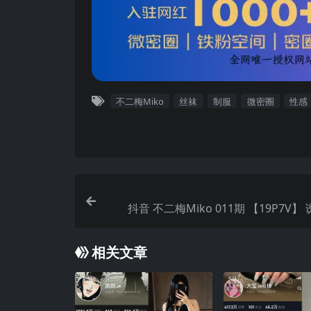
不二梅Miko
丝袜
制服
微密圈
性感
抖音 不二梅Miko 011期 【19P7V】
相关文章