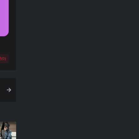
(
0
)