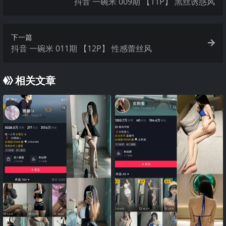
抖音 一碗米 009期 【11P】 黑丝诱惑风
下一篇
抖音 一碗米 011期 【12P】 性感蕾丝风
相关文章