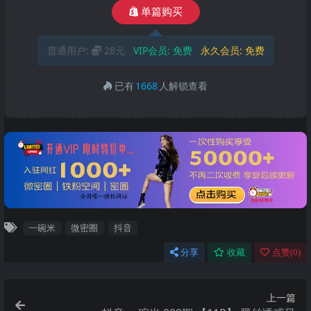
单篇购买
普通用户:
28元
VIP会员:
免费
永久会员:
免费
已有
1668
人解锁查看
一碗米
微密圈
抖音
分享
收藏
点赞(
0
)
上一篇