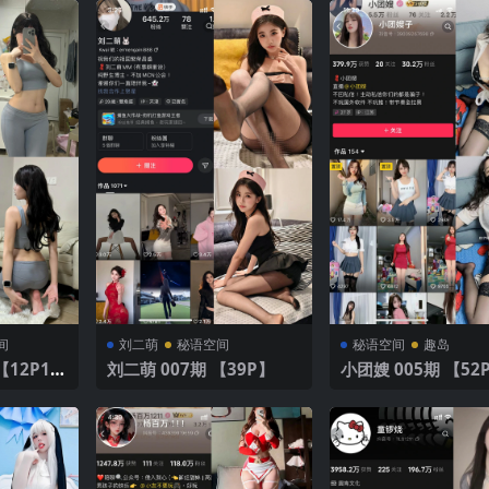
间
刘二萌
秘语空间
秘语空间
趣岛
刘二萌 007期 【39P】
小团嫂 005期 【52