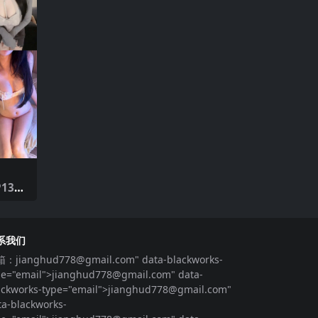
13
系我们
箱：
jianghud778@gmail.com
" data-blackworks-
pe="email">
jianghud778@gmail.com
" data-
ackworks-type="email">
jianghud778@gmail.com
"
ta-blackworks-