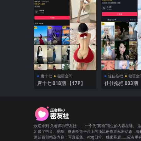
唐十七
秘语空间
佳佳拖把
秘语空
唐十七 018期 【17P】
佳佳拖把 003期 【108P1
0V】
欢迎来到 瓜老师の密友社 ——一个为“真粉”而生的内容星球。 
汇聚了抖音、觅圈、微密圈等平台上的顶流创作者私密动态，每
新超百部精选内容：写真图集、vlog日常、独家幕后……应有尽