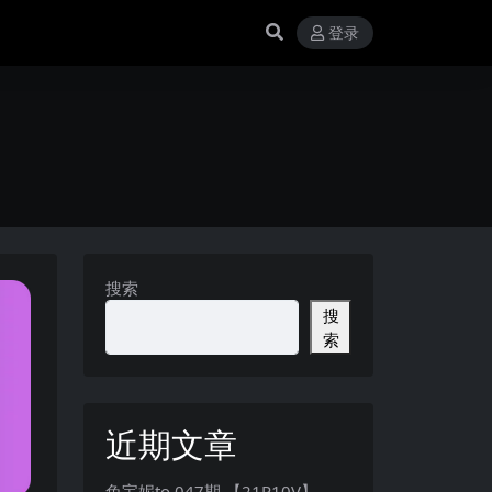
登录
搜索
搜
索
近期文章
兔宝妮to 047期 【21P10V】