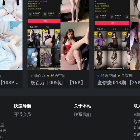
间
杨百万
秘语空间
秘语空间
童锣烧
杨百万｜005期｜【16P】
童锣烧 013期 【25P
V】
快速导航
关于本站
联
开通会员
联系我们
邮
ty
这里
bl
日更
da
有。