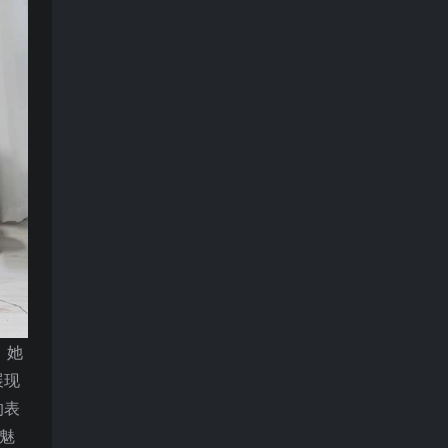
。她
展现
的表
魅