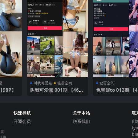
桑
叫我可爱嘉
秘语空间
秘语空间
6期 【98P】
叫我可爱嘉 001期 【46
兔宝妮to 012期 【40P2
P】
V】2025年最新版
快速导航
关于本站
联
开通会员
联系我们
邮
ty
这里
bl
日更