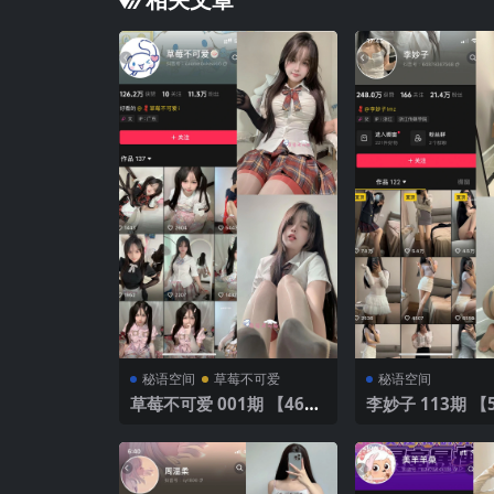
秘语空间
草莓不可爱
秘语空间
草莓不可爱 001期 【46P1
李妙子 113期 【50P】20
0V】
25年最新版