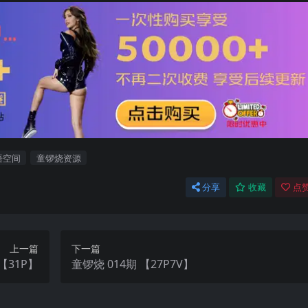
语空间
童锣烧资源
分享
收藏
点赞
上一篇
下一篇
【31P】
童锣烧 014期 【27P7V】