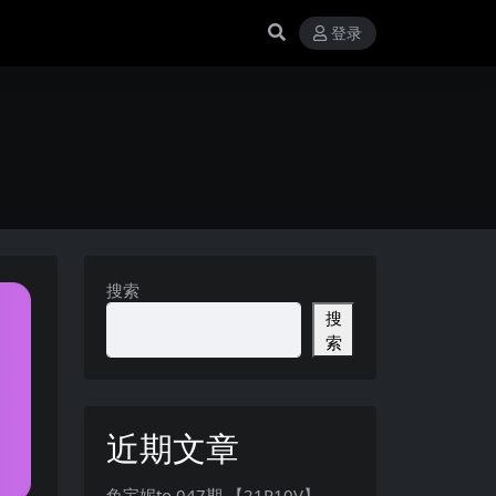
登录
搜索
搜
索
近期文章
兔宝妮to 047期 【21P10V】