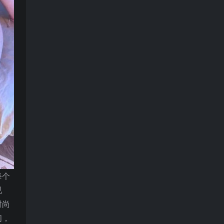
每个
视
时尚
间，