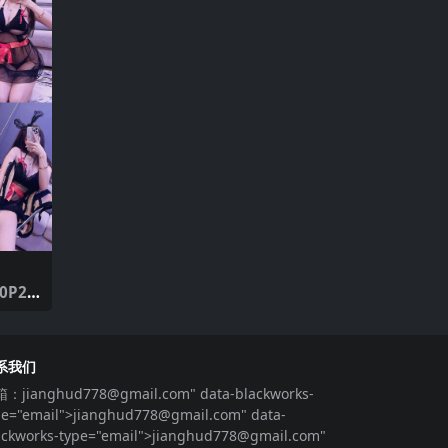
系我们
箱：
jianghud778@gmail.com
" data-blackworks-
pe="email">
jianghud778@gmail.com
" data-
ackworks-type="email">
jianghud778@gmail.com
"