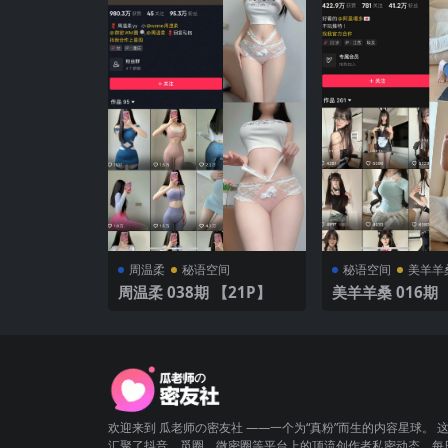
周温柔
秘语空间
秘语空间
美羊羊
周温柔 038期 【21P】
美羊羊桑 01
欢迎来到 瓜老师の密友社 ——一个为“真粉”而生的内容星球。 
汇聚了抖音、觅圈、微密圈等平台上的顶流创作者私密动态，每