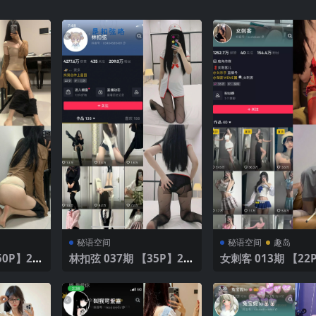
秘语空间
秘语空间
趣岛
林扣弦 037期 【35P】20
女刺客 013期 【22
25年最新版