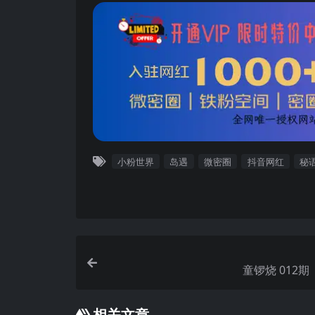
小粉世界
岛遇
微密圈
抖音网红
秘
童锣烧 012期 
相关文章