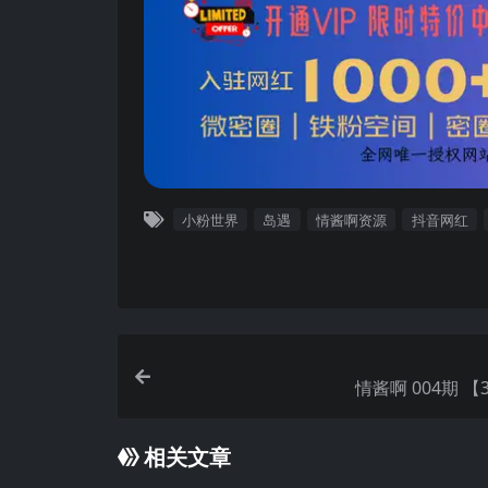
小粉世界
岛遇
情酱啊资源
抖音网红
情酱啊 004期
相关文章