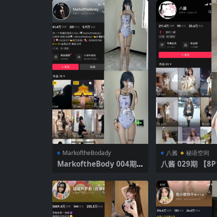
MarkoftheBodady
八酱
秘语空间
MarkoftheBody 004期
八酱 029期 【8
【21P1V】 可爱卡通泳衣