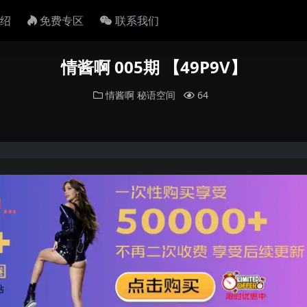
绍
免费专区
联系我们
情酱啊 005期 【49P9V】
情酱啊
秘语空间
64