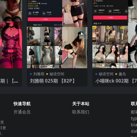
刘雅萌
秘语空间
秘语空间
趣岛
4期｜【4
刘雅萌 025期 【82P】
小喵咪ck 002期 【
快速导航
关于本站
联
开通会员
联系我们
邮
ty
这里
bl
日更
da
有。