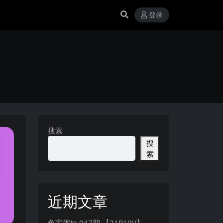
登录
搜索
搜
索
近期文章
兔宝妮to 047期 【21P10V】