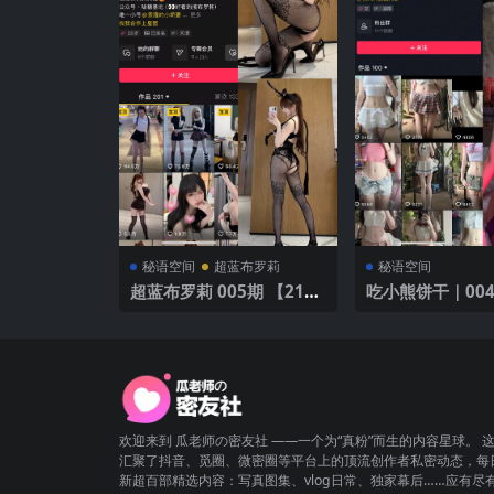
秘语空间
超蓝布罗莉
秘语空间
超蓝布罗莉 005期 【21
吃小熊饼干｜00
P】
7P4V】
欢迎来到 瓜老师の密友社 ——一个为“真粉”而生的内容星球。 
汇聚了抖音、觅圈、微密圈等平台上的顶流创作者私密动态，每
新超百部精选内容：写真图集、vlog日常、独家幕后……应有尽