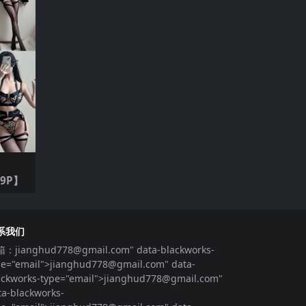
79P】
系我们
箱：
jianghud778@gmail.com
" data-blackworks-
pe="email">
jianghud778@gmail.com
" data-
ackworks-type="email">
jianghud778@gmail.com
"
ta-blackworks-