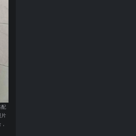
搭配
照片
合，