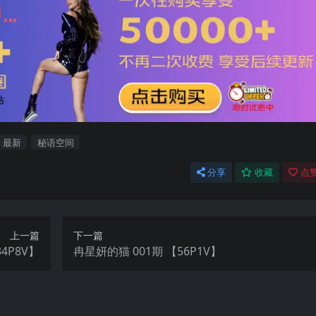
最新
秘语空间
分享
收藏
点赞
上一篇
下一篇
 【34P8V】
冉星妍的猫 001期 【56P1V】