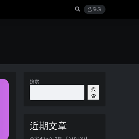
登录
搜索
搜
索
近期文章
兔宝妮to 047期 【21P10V】