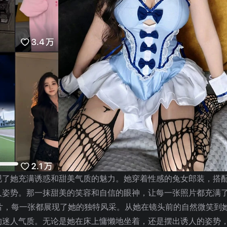
现了她充满诱惑和甜美气质的魅力。她穿着性感的兔女郎装，搭
人姿势。那一抹甜美的笑容和自信的眼神，让每一张照片都充满
片，每一张都展现了她的独特风采。从她在镜头前的自然微笑到
的迷人气质。无论是她在床上慵懒地坐着，还是摆出诱人的姿势