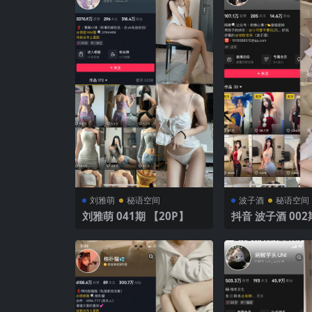
刘雅萌
秘语空间
波子酒
秘语空间
刘雅萌 041期 【20P】
抖音 波子酒 002期 【8V】
丝绸睡衣