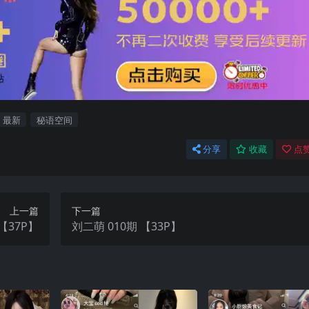
最新
秘语空间
分享
收藏
点赞
上一篇
下一篇
8期 【37P】
刘二萌 010期 【33P】