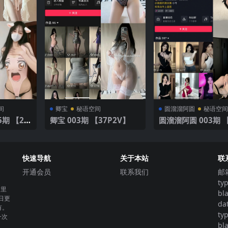
间
卿宝
秘语空间
圆溜溜阿圆
秘语空
5期 【22
卿宝 003期 【37P2V】
圆溜溜阿圆 003期 【
P】
快速导航
关于本站
联
开通会员
联系我们
邮
ty
这里
bl
日更
da
有。
ty
一次
bl