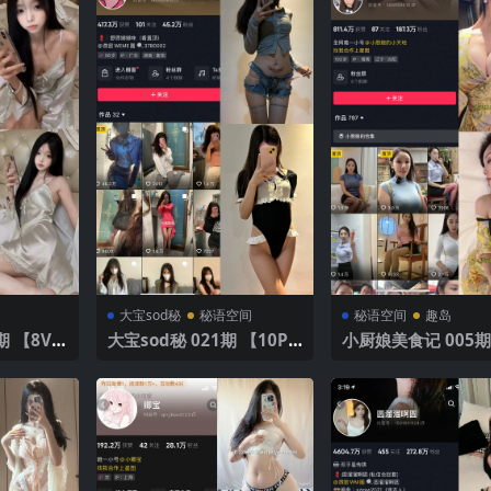
大宝sod秘
秘语空间
秘语空间
趣岛
大宝sod秘 021期 【10P4
小厨娘美食记 005期
V】
P】