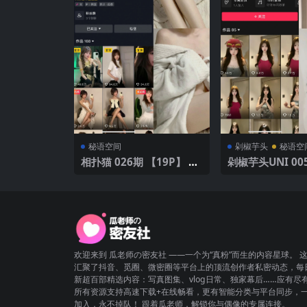
秘语空间
剁椒芋头
秘语空
相扑猫 026期 【19P】 20
剁椒芋头UNI 00
25年最新版
P3V】
欢迎来到 瓜老师の密友社 ——一个为“真粉”而生的内容星球。 
汇聚了抖音、觅圈、微密圈等平台上的顶流创作者私密动态，每
新超百部精选内容：写真图集、vlog日常、独家幕后……应有尽
所有资源支持高速下载+在线畅看，更有智能分类与平台同步，
加入，永不掉队！ 跟着瓜老师，解锁你与偶像的专属连接。