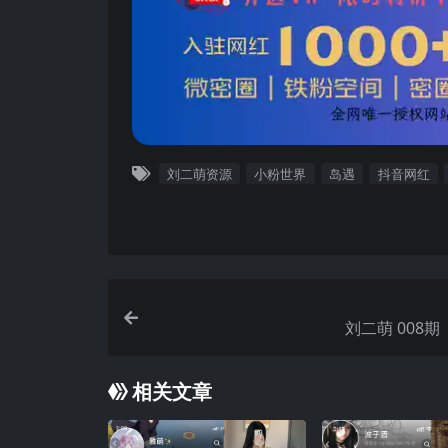
刘二萌资源
小粉世界
岛遇
抖音网红
刘二萌 00
相关文章