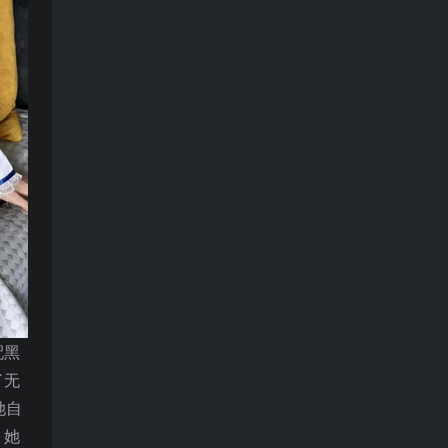
配黑
了无
她自
，她